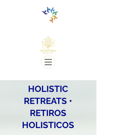
Multilingue e sensível a Diversidade cultural
Multi-Lingual and Sensitive to Cultural Diversity
Oferecemos telessaúde
We offer Telehealth
HOLISTIC
RETREATS •
RETIROS
HOLISTICOS