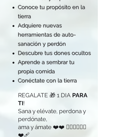
Conoce tu propósito en la
tierra
Adquiere nuevas
herramientas de auto-
sanación y perdón
Descubre tus dones ocultos
Aprende a sembrar tu
propia comida
Conéctate con la tierra
REGALATE 🎁 1 DIA
PARA
TI
!
Sana y elévate,
perdona y
perdónate,
ama y ámate
❤️❤️ 🧘🏼‍♂️🧘🏼‍♀️
❤️‍🩹