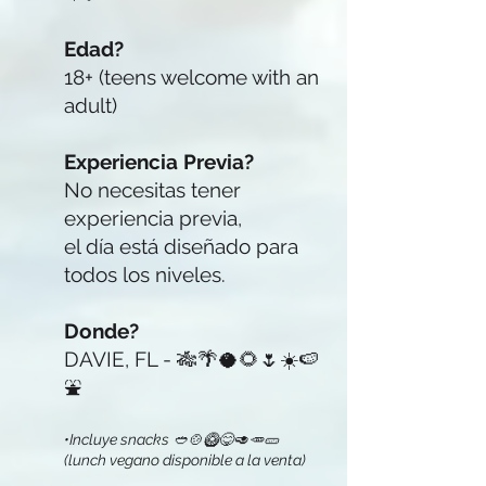
Edad?
18+ (teens welcome with an
adult)
Experiencia Previa?
No necesitas tener
experiencia previa,
el día está diseñado para
todos los niveles.
Donde?
DAVIE, FL - 🎋🌴🥥🌻🌷☀️🍉
⛲
•Incluye snacks 🥙🍲🥝😋🥑🥕🥒
(lunch vegano disponible a la venta)