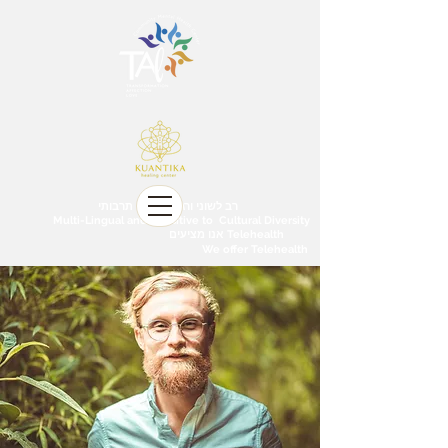
רב לשוני ורגיש ל גיוון תרבותי
Multi-Lingual and Sensitive to Cultural Diversity
אנו מציעים Telehealth
We offer Telehealth