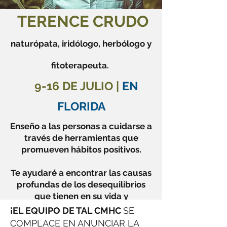
TERENCE CRUDO
naturópata, iridólogo, herbólogo y
fitoterapeuta.
9-16 DE JULIO |
EN
FLORIDA
Enseño a las personas a cuidarse a
través de herramientas que
promueven hábitos positivos.
Te ayudaré a encontrar las causas
profundas de los desequilibrios
que tienen en su vida y
compañándolos para que vuelvan
¡EL EQUIPO DE TAL CMHC
SE
al estado natural del ser humano:
COMPLACE EN ANUNCIAR LA